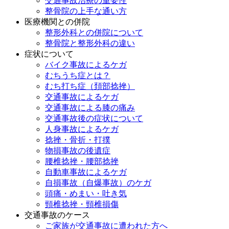
交通事故治療の重要性
整骨院の上手な通い方
医療機関との併院
整形外科との併院について
整骨院と整形外科の違い
症状について
バイク事故によるケガ
むちうち症とは？
むち打ち症（頚部捻挫）
交通事故によるケガ
交通事故による膝の痛み
交通事故後の症状について
人身事故によるケガ
捻挫・骨折・打撲
物損事故の後遺症
腰椎捻挫・腰部捻挫
自動車事故によるケガ
自損事故（自爆事故）のケガ
頭痛・めまい・吐き気
頸椎捻挫・頸椎損傷
交通事故のケース
ご家族が交通事故に遭われた方へ